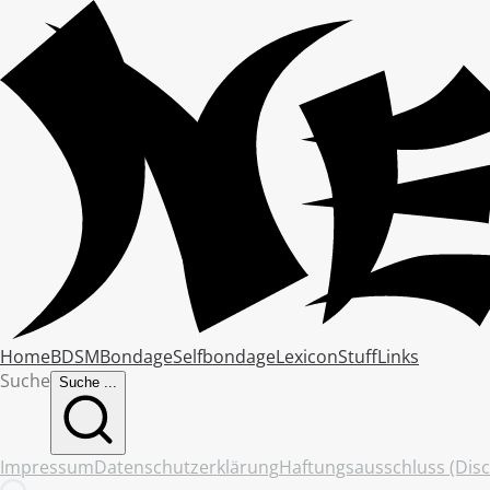
Home
BDSM
Bondage
Selfbondage
Lexicon
Stuff
Links
Suche
Suche ...
Impressum
Datenschutzerklärung
Haftungsausschluss (Disc