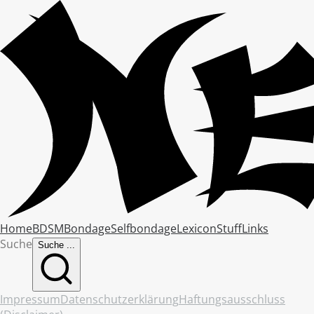
Home
BDSM
Bondage
Selfbondage
Lexicon
Stuff
Links
Suche
Suche ...
Impressum
Datenschutzerklärung
Haftungsausschluss