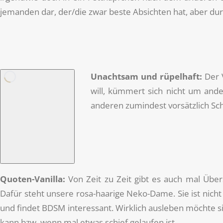
jemanden dar, der/die zwar beste Absichten hat, aber d
Unachtsam und rüpelhaft:
Der V
will, kümmert sich nicht um ande
anderen zumindest vorsätzlich Scha
Quoten-Vanilla:
Von Zeit zu Zeit gibt es auch mal Übe
Dafür steht unsere rosa-haarige Neko-Dame. Sie ist nicht 
und findet BDSM interessant. Wirklich ausleben möchte sie
kann bzw. wenn mal etwas schief gelaufen ist.