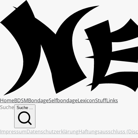
Home
BDSM
Bondage
Selfbondage
Lexicon
Stuff
Links
Suche
Suche ...
Impressum
Datenschutzerklärung
Haftungsausschluss (Disc