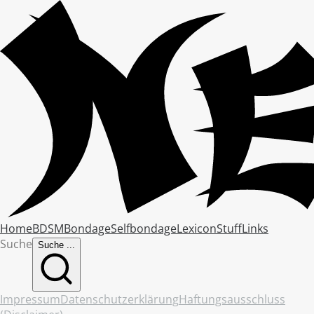
Home
BDSM
Bondage
Selfbondage
Lexicon
Stuff
Links
Suche
Suche ...
Impressum
Datenschutzerklärung
Haftungsausschluss