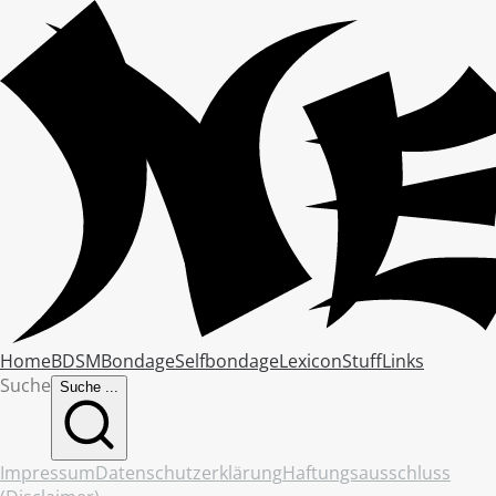
Home
BDSM
Bondage
Selfbondage
Lexicon
Stuff
Links
Suche
Suche ...
Impressum
Datenschutzerklärung
Haftungsausschluss